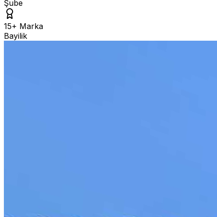
Şube
15+ Marka
Bayilik