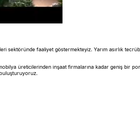
 sektöründe faaliyet göstermekteyiz. Yarım asırlık tecrübemi
bilya üreticilerinden inşaat firmalarına kadar geniş bir po
e buluşturuyoruz.