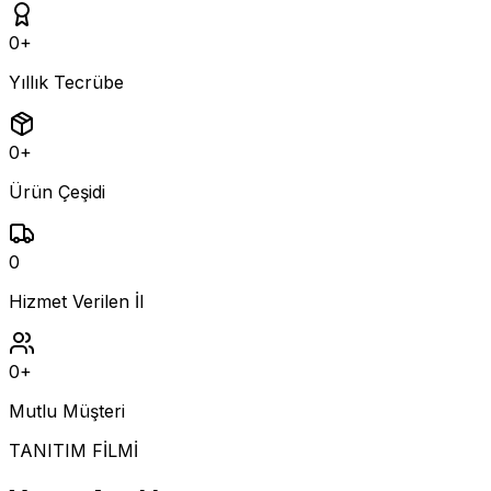
0
+
Yıllık Tecrübe
0
+
Ürün Çeşidi
0
Hizmet Verilen İl
0
+
Mutlu Müşteri
TANITIM FİLMİ